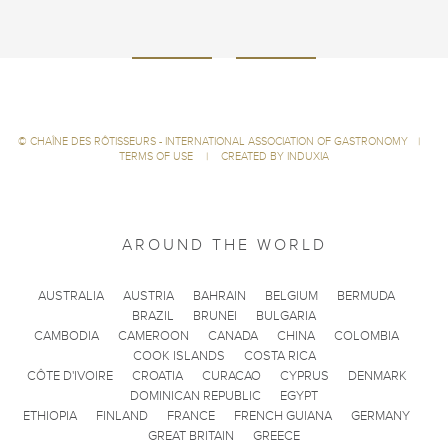
©
CHAÎNE DES RÔTISSEURS - INTERNATIONAL ASSOCIATION OF GASTRONOMY
|
TERMS OF USE
|
CREATED BY INDUXIA
AROUND THE WORLD
AUSTRALIA
AUSTRIA
BAHRAIN
BELGIUM
BERMUDA
BRAZIL
BRUNEI
BULGARIA
CAMBODIA
CAMEROON
CANADA
CHINA
COLOMBIA
COOK ISLANDS
COSTA RICA
CÔTE D'IVOIRE
CROATIA
CURACAO
CYPRUS
DENMARK
DOMINICAN REPUBLIC
EGYPT
ETHIOPIA
FINLAND
FRANCE
FRENCH GUIANA
GERMANY
GREAT BRITAIN
GREECE