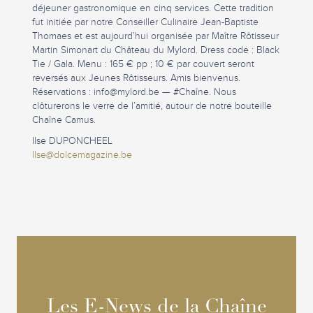
déjeuner gastronomique en cinq services. Cette tradition
fut initiée par notre Conseiller Culinaire Jean-Baptiste
Thomaes et est aujourd’hui organisée par Maître Rôtisseur
Martin Simonart du Château du Mylord. Dress code : Black
Tie / Gala. Menu : 165 € pp ; 10 € par couvert seront
reversés aux Jeunes Rôtisseurs. Amis bienvenus.
Réservations :
info@mylord.be
— #Chaîne. Nous
clôturerons le verre de l’amitié, autour de notre bouteille
Chaîne Camus.
Ilse DUPONCHEEL
Ilse@dolcemagazine.be
Les E-News de la Chaîne
Les E-News de la Chaîne