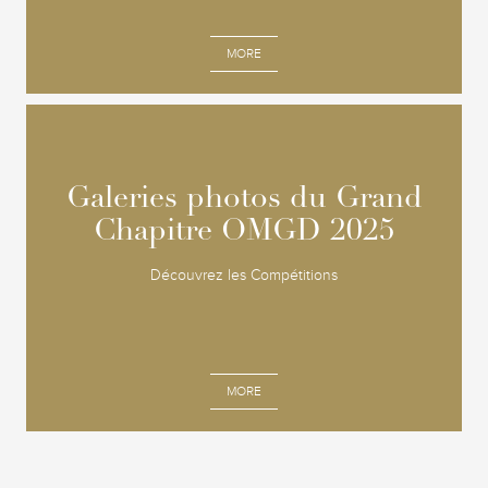
MORE
Galeries photos du Grand
Galeries photos du Grand
Chapitre OMGD 2025
Chapitre OMGD 2025
Découvrez les Compétitions
MORE